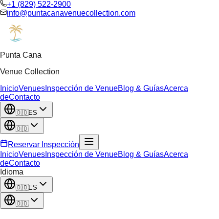
+1 (829) 522-2900
info@puntacanavenuecollection.com
Punta Cana
Venue Collection
Inicio
Venues
Inspección de Venue
Blog & Guías
Acerca
de
Contacto
🇩🇴
ES
🇩🇴
Reservar Inspección
Inicio
Venues
Inspección de Venue
Blog & Guías
Acerca
de
Contacto
Idioma
🇩🇴
ES
🇩🇴