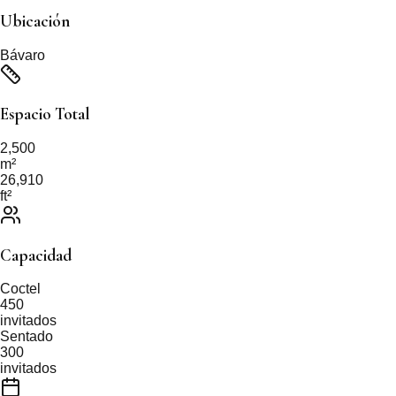
Ubicación
Bávaro
Espacio Total
2,500
m²
26,910
ft²
Capacidad
Coctel
450
invitados
Sentado
300
invitados