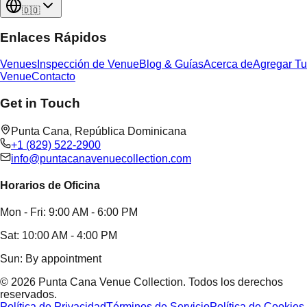
🇩🇴
Enlaces Rápidos
Venues
Inspección de Venue
Blog & Guías
Acerca de
Agregar Tu
Venue
Contacto
Get in Touch
Punta Cana,
República Dominicana
+1 (829) 522-2900
info@puntacanavenuecollection.com
Horarios de Oficina
Mon - Fri: 9:00 AM - 6:00 PM
Sat: 10:00 AM - 4:00 PM
Sun: By appointment
©
2026
Punta Cana Venue Collection
.
Todos los derechos
reservados.
Política de Privacidad
Términos de Servicio
Política de Cookies