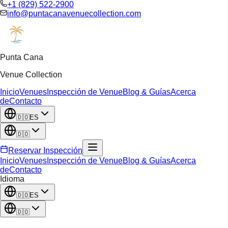
+1 (829) 522-2900
info@puntacanavenuecollection.com
Punta Cana
Venue Collection
Inicio
Venues
Inspección de Venue
Blog & Guías
Acerca
de
Contacto
🇩🇴
ES
🇩🇴
Reservar Inspección
Inicio
Venues
Inspección de Venue
Blog & Guías
Acerca
de
Contacto
Idioma
🇩🇴
ES
🇩🇴