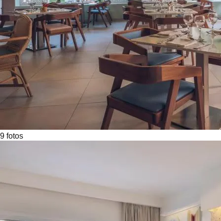
9
foto
s