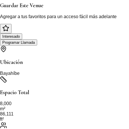
Guardar Este Venue
Agregar a tus favoritos para un acceso fácil más adelante
Interesado
Programar Llamada
Ubicación
Bayahíbe
Espacio Total
8,000
m²
86,111
ft²